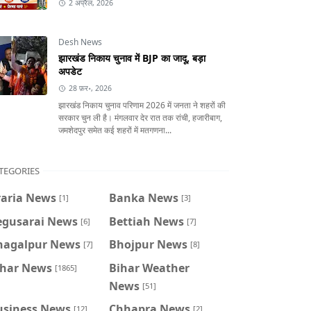
2 अप्रैल, 2026
Desh News
झारखंड निकाय चुनाव में BJP का जादू, बड़ा
अपडेट
28 फ़र॰, 2026
झारखंड निकाय चुनाव परिणाम 2026 में जनता ने शहरों की
सरकार चुन ली है। मंगलवार देर रात तक रांची, हजारीबाग,
जमशेदपुर समेत कई शहरों में मतगणना...
TEGORIES
raria News
Banka News
[1]
[3]
egusarai News
Bettiah News
[6]
[7]
hagalpur News
Bhojpur News
[7]
[8]
ihar News
Bihar Weather
[1865]
News
[51]
usiness News
Chhapra News
[12]
[2]