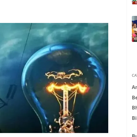
CA
A
B
B
B
B