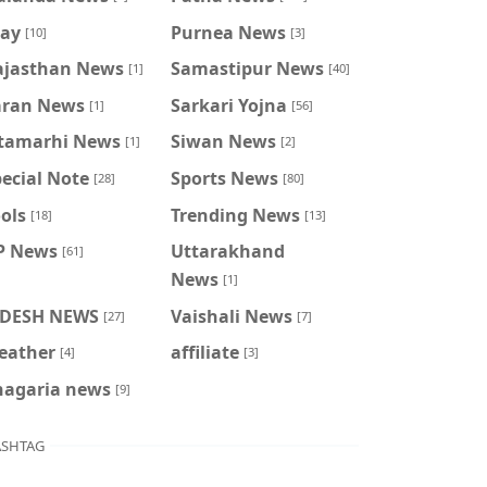
ray
Purnea News
[10]
[3]
ajasthan News
Samastipur News
[1]
[40]
aran News
Sarkari Yojna
[1]
[56]
itamarhi News
Siwan News
[1]
[2]
ecial Note
Sports News
[28]
[80]
ols
Trending News
[18]
[13]
P News
Uttarakhand
[61]
News
[1]
IDESH NEWS
Vaishali News
[27]
[7]
eather
affiliate
[4]
[3]
hagaria news
[9]
SHTAG