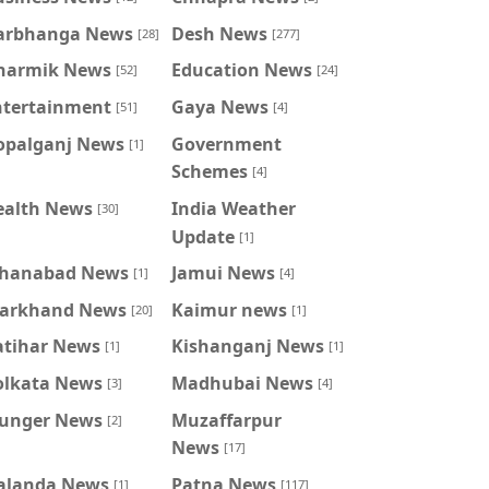
arbhanga News
Desh News
[28]
[277]
harmik News
Education News
[52]
[24]
ntertainment
Gaya News
[51]
[4]
opalganj News
Government
[1]
Schemes
[4]
ealth News
India Weather
[30]
Update
[1]
ahanabad News
Jamui News
[1]
[4]
harkhand News
Kaimur news
[20]
[1]
atihar News
Kishanganj News
[1]
[1]
olkata News
Madhubai News
[3]
[4]
unger News
Muzaffarpur
[2]
News
[17]
alanda News
Patna News
[1]
[117]