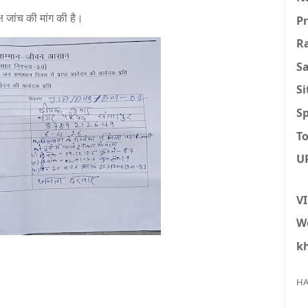
ष जांच की मांग की है।
P
R
S
S
Sp
To
U
V
W
k
HA