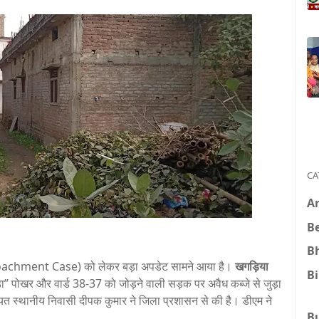
CA
A
B
B
achment Case) को लेकर बड़ा अपडेट सामने आया है।
खगड़िया
B
्डा” पोखर और वार्ड 38-37 को जोड़ने वाली सड़क पर अवैध कब्जे से जुड़ा
त स्थानीय निवासी दीपक कुमार ने जिला प्रशासन से की है। डीएम ने
B