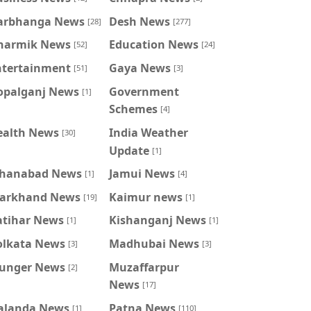
arbhanga News
Desh News
[28]
[277]
harmik News
Education News
[52]
[24]
ntertainment
Gaya News
[51]
[3]
opalganj News
Government
[1]
Schemes
[4]
ealth News
India Weather
[30]
Update
[1]
ahanabad News
Jamui News
[1]
[4]
harkhand News
Kaimur news
[19]
[1]
atihar News
Kishanganj News
[1]
[1]
olkata News
Madhubai News
[3]
[3]
unger News
Muzaffarpur
[2]
News
[17]
alanda News
Patna News
[1]
[110]