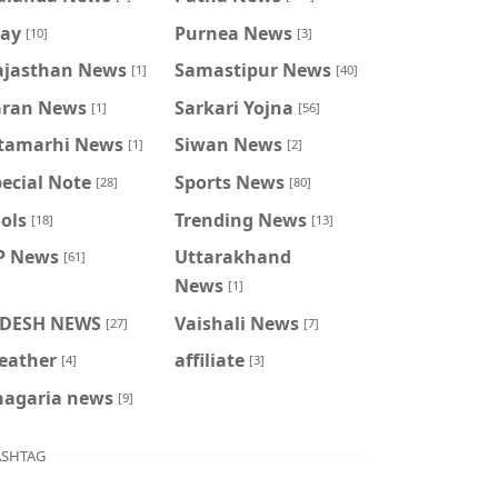
ray
Purnea News
[10]
[3]
ajasthan News
Samastipur News
[1]
[40]
aran News
Sarkari Yojna
[1]
[56]
itamarhi News
Siwan News
[1]
[2]
ecial Note
Sports News
[28]
[80]
ols
Trending News
[18]
[13]
P News
Uttarakhand
[61]
News
[1]
IDESH NEWS
Vaishali News
[27]
[7]
eather
affiliate
[4]
[3]
hagaria news
[9]
SHTAG