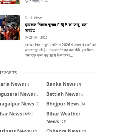
2 अप्रैल, 2026
Desh News
झारखंड निकाय चुनाव में BJP का जादू, बड़ा
अपडेट
28 फ़र॰, 2026
झारखंड निकाय चुनाव परिणाम 2026 में जनता ने शहरों की
सरकार चुन ली है। मंगलवार देर रात तक रांची, हजारीबाग,
जमशेदपुर समेत कई शहरों में मतगणना...
TEGORIES
raria News
Banka News
[1]
[3]
egusarai News
Bettiah News
[6]
[7]
hagalpur News
Bhojpur News
[7]
[8]
ihar News
Bihar Weather
[1854]
News
[51]
usiness News
Chhapra News
[12]
[2]