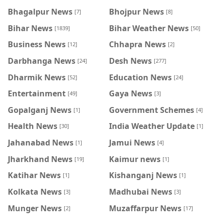
Bhagalpur News
Bhojpur News
[7]
[8]
Bihar News
Bihar Weather News
[1839]
[50]
Business News
Chhapra News
[12]
[2]
Darbhanga News
Desh News
[24]
[277]
Dharmik News
Education News
[52]
[24]
Entertainment
Gaya News
[49]
[3]
Gopalganj News
Government Schemes
[1]
[4]
Health News
India Weather Update
[30]
[1]
Jahanabad News
Jamui News
[1]
[4]
Jharkhand News
Kaimur news
[19]
[1]
Katihar News
Kishanganj News
[1]
[1]
Kolkata News
Madhubai News
[3]
[3]
Munger News
Muzaffarpur News
[2]
[17]