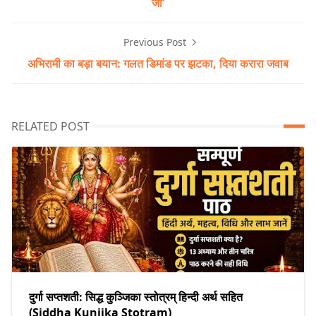
जी'
Previous Post
अभिरामी का बड़ा बयान: गलत डिमांड पर झटका, दिया करारा जवाब
RELATED POST
दुर्गा सप्तशती: सिद्ध कुञ्जिका स्तोत्रम् हिन्दी अर्थ सहित
(Siddha Kunjika Stotram)