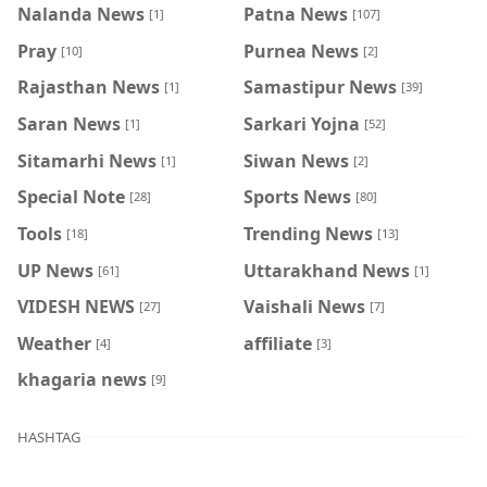
Nalanda News
Patna News
[1]
[107]
Pray
Purnea News
[10]
[2]
Rajasthan News
Samastipur News
[1]
[39]
Saran News
Sarkari Yojna
[1]
[52]
Sitamarhi News
Siwan News
[1]
[2]
Special Note
Sports News
[28]
[80]
Tools
Trending News
[18]
[13]
UP News
Uttarakhand News
[61]
[1]
VIDESH NEWS
Vaishali News
[27]
[7]
Weather
affiliate
[4]
[3]
khagaria news
[9]
HASHTAG