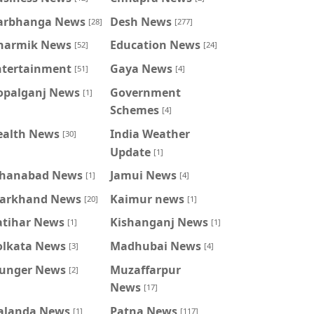
arbhanga News
Desh News
[28]
[277]
harmik News
Education News
[52]
[24]
ntertainment
Gaya News
[51]
[4]
opalganj News
Government
[1]
Schemes
[4]
ealth News
India Weather
[30]
Update
[1]
ahanabad News
Jamui News
[1]
[4]
harkhand News
Kaimur news
[20]
[1]
atihar News
Kishanganj News
[1]
[1]
olkata News
Madhubai News
[3]
[4]
unger News
Muzaffarpur
[2]
News
[17]
alanda News
Patna News
[1]
[117]