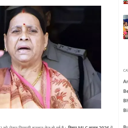
CA
A
B
B
B
B