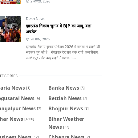
2 अप्रैल, 2026
Desh News
झारखंड निकाय चुनाव में BJP का जादू, बड़ा
अपडेट
28 फ़र॰, 2026
झारखंड निकाय चुनाव परिणाम 2026 में जनता ने शहरों की
सरकार चुन ली है। मंगलवार देर रात तक रांची, हजारीबाग,
जमशेदपुर समेत कई शहरों में मतगणना...
TEGORIES
raria News
Banka News
[1]
[3]
egusarai News
Bettiah News
[6]
[7]
hagalpur News
Bhojpur News
[7]
[8]
ihar News
Bihar Weather
[1866]
News
[52]
usiness News
Chhapra News
[12]
[2]