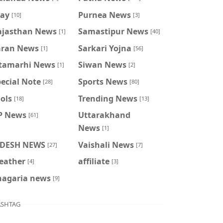
ray
Purnea News
[10]
[3]
ajasthan News
Samastipur News
[1]
[40]
aran News
Sarkari Yojna
[1]
[56]
itamarhi News
Siwan News
[1]
[2]
ecial Note
Sports News
[28]
[80]
ols
Trending News
[18]
[13]
P News
Uttarakhand
[61]
News
[1]
IDESH NEWS
Vaishali News
[27]
[7]
eather
affiliate
[4]
[3]
hagaria news
[9]
SHTAG