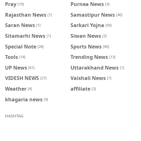
Pray
Purnea News
[10]
[3]
Rajasthan News
Samastipur News
[1]
[40]
Saran News
Sarkari Yojna
[1]
[56]
Sitamarhi News
Siwan News
[1]
[2]
Special Note
Sports News
[28]
[80]
Tools
Trending News
[18]
[13]
UP News
Uttarakhand News
[61]
[1]
VIDESH NEWS
Vaishali News
[27]
[7]
Weather
affiliate
[4]
[3]
khagaria news
[9]
HASHTAG