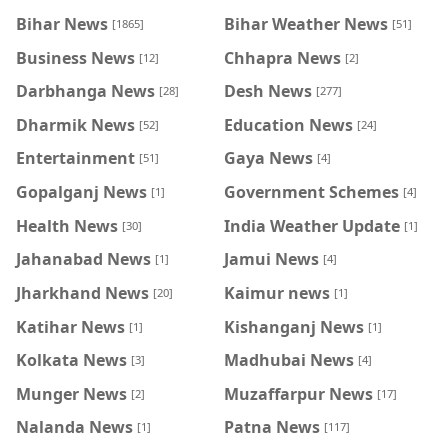
Bihar News
Bihar Weather News
[1865]
[51]
Business News
Chhapra News
[12]
[2]
Darbhanga News
Desh News
[28]
[277]
Dharmik News
Education News
[52]
[24]
Entertainment
Gaya News
[51]
[4]
Gopalganj News
Government Schemes
[1]
[4]
Health News
India Weather Update
[30]
[1]
Jahanabad News
Jamui News
[1]
[4]
Jharkhand News
Kaimur news
[20]
[1]
Katihar News
Kishanganj News
[1]
[1]
Kolkata News
Madhubai News
[3]
[4]
Munger News
Muzaffarpur News
[2]
[17]
Nalanda News
Patna News
[1]
[117]