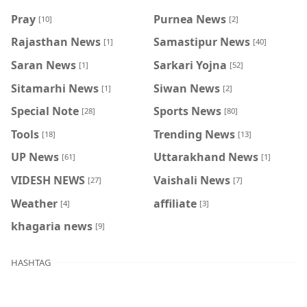
Pray
Purnea News
[10]
[2]
Rajasthan News
Samastipur News
[1]
[40]
Saran News
Sarkari Yojna
[1]
[52]
Sitamarhi News
Siwan News
[1]
[2]
Special Note
Sports News
[28]
[80]
Tools
Trending News
[18]
[13]
UP News
Uttarakhand News
[61]
[1]
VIDESH NEWS
Vaishali News
[27]
[7]
Weather
affiliate
[4]
[3]
khagaria news
[9]
HASHTAG