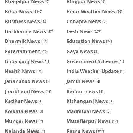
Bhagalpur News
Bhojpur News
[7]
[8]
Bihar News
Bihar Weather News
[1847]
[50]
Business News
Chhapra News
[12]
[2]
Darbhanga News
Desh News
[27]
[277]
Dharmik News
Education News
[52]
[24]
Entertainment
Gaya News
[49]
[3]
Gopalganj News
Government Schemes
[1]
[4]
Health News
India Weather Update
[30]
[1]
Jahanabad News
Jamui News
[1]
[4]
Jharkhand News
Kaimur news
[19]
[1]
Katihar News
Kishanganj News
[1]
[1]
Kolkata News
Madhubai News
[3]
[3]
Munger News
Muzaffarpur News
[2]
[17]
Nalanda News
Patna News
[1]
[107]