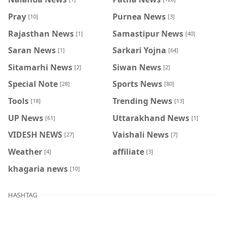
Pray
Purnea News
[10]
[3]
Rajasthan News
Samastipur News
[1]
[40]
Saran News
Sarkari Yojna
[1]
[64]
Sitamarhi News
Siwan News
[2]
[2]
Special Note
Sports News
[28]
[80]
Tools
Trending News
[18]
[13]
UP News
Uttarakhand News
[61]
[1]
VIDESH NEWS
Vaishali News
[27]
[7]
Weather
affiliate
[4]
[3]
khagaria news
[10]
HASHTAG