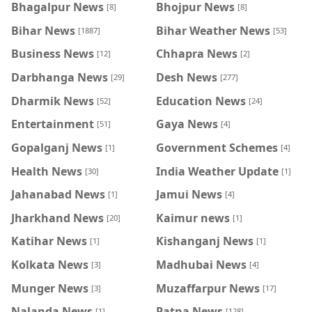
Bhagalpur News
Bhojpur News
[8]
[8]
Bihar News
Bihar Weather News
[1887]
[53]
Business News
Chhapra News
[12]
[2]
Darbhanga News
Desh News
[29]
[277]
Dharmik News
Education News
[52]
[24]
Entertainment
Gaya News
[51]
[4]
Gopalganj News
Government Schemes
[1]
[4]
Health News
India Weather Update
[30]
[1]
Jahanabad News
Jamui News
[1]
[4]
Jharkhand News
Kaimur news
[20]
[1]
Katihar News
Kishanganj News
[1]
[1]
Kolkata News
Madhubai News
[3]
[4]
Munger News
Muzaffarpur News
[3]
[17]
Nalanda News
Patna News
[1]
[128]