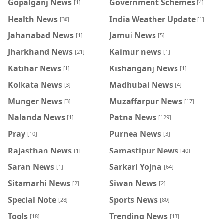
Gopalganj News
Government Schemes
[1]
[4]
Health News
India Weather Update
[30]
[1]
Jahanabad News
Jamui News
[1]
[5]
Jharkhand News
Kaimur news
[21]
[1]
Katihar News
Kishanganj News
[1]
[1]
Kolkata News
Madhubai News
[3]
[4]
Munger News
Muzaffarpur News
[3]
[17]
Nalanda News
Patna News
[1]
[129]
Pray
Purnea News
[10]
[3]
Rajasthan News
Samastipur News
[1]
[40]
Saran News
Sarkari Yojna
[1]
[64]
Sitamarhi News
Siwan News
[2]
[2]
Special Note
Sports News
[28]
[80]
Tools
Trending News
[18]
[13]