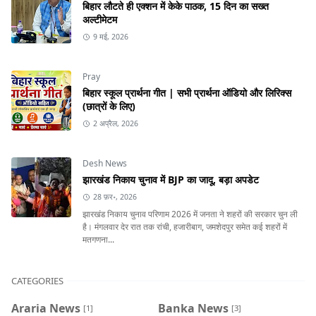
बिहार लौटते ही एक्शन में केके पाठक, 15 दिन का सख्त
अल्टीमेटम
9 मई, 2026
Pray
बिहार स्कूल प्रार्थना गीत | सभी प्रार्थना ऑडियो और लिरिक्स
(छात्रों के लिए)
2 अप्रैल, 2026
Desh News
झारखंड निकाय चुनाव में BJP का जादू, बड़ा अपडेट
28 फ़र॰, 2026
झारखंड निकाय चुनाव परिणाम 2026 में जनता ने शहरों की सरकार चुन ली
है। मंगलवार देर रात तक रांची, हजारीबाग, जमशेदपुर समेत कई शहरों में
मतगणना...
CATEGORIES
Araria News
Banka News
[1]
[3]