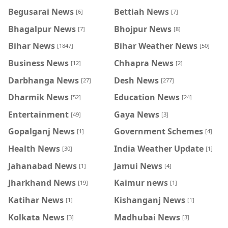
Begusarai News
Bettiah News
[6]
[7]
Bhagalpur News
Bhojpur News
[7]
[8]
Bihar News
Bihar Weather News
[1847]
[50]
Business News
Chhapra News
[12]
[2]
Darbhanga News
Desh News
[27]
[277]
Dharmik News
Education News
[52]
[24]
Entertainment
Gaya News
[49]
[3]
Gopalganj News
Government Schemes
[1]
[4]
Health News
India Weather Update
[30]
[1]
Jahanabad News
Jamui News
[1]
[4]
Jharkhand News
Kaimur news
[19]
[1]
Katihar News
Kishanganj News
[1]
[1]
Kolkata News
Madhubai News
[3]
[3]