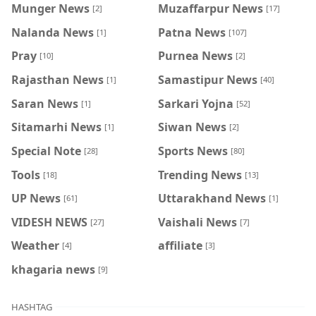
Munger News
Muzaffarpur News
[2]
[17]
Nalanda News
Patna News
[1]
[107]
Pray
Purnea News
[10]
[2]
Rajasthan News
Samastipur News
[1]
[40]
Saran News
Sarkari Yojna
[1]
[52]
Sitamarhi News
Siwan News
[1]
[2]
Special Note
Sports News
[28]
[80]
Tools
Trending News
[18]
[13]
UP News
Uttarakhand News
[61]
[1]
VIDESH NEWS
Vaishali News
[27]
[7]
Weather
affiliate
[4]
[3]
khagaria news
[9]
HASHTAG