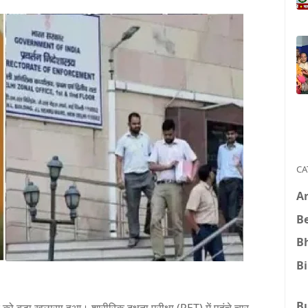
CA
A
B
B
B
B