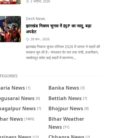
2 अप्रैल, 2026
Desh News
झारखंड निकाय चुनाव में BJP का जादू, बड़ा
अपडेट
28 फ़र॰, 2026
झारखंड निकाय चुनाव परिणाम 2026 में जनता ने शहरों की
सरकार चुन ली है। मंगलवार देर रात तक रांची, हजारीबाग,
जमशेदपुर समेत कई शहरों में मतगणना...
TEGORIES
raria News
Banka News
[1]
[3]
egusarai News
Bettiah News
[6]
[7]
hagalpur News
Bhojpur News
[7]
[8]
ihar News
Bihar Weather
[1865]
News
[51]
usiness News
Chhapra News
[12]
[2]