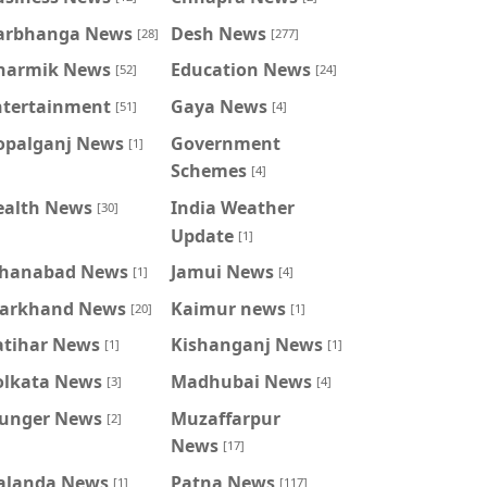
arbhanga News
Desh News
[28]
[277]
harmik News
Education News
[52]
[24]
ntertainment
Gaya News
[51]
[4]
opalganj News
Government
[1]
Schemes
[4]
ealth News
India Weather
[30]
Update
[1]
ahanabad News
Jamui News
[1]
[4]
harkhand News
Kaimur news
[20]
[1]
atihar News
Kishanganj News
[1]
[1]
olkata News
Madhubai News
[3]
[4]
unger News
Muzaffarpur
[2]
News
[17]
alanda News
Patna News
[1]
[117]