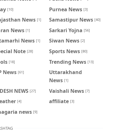
ray
Purnea News
[10]
[3]
ajasthan News
Samastipur News
[1]
[40]
aran News
Sarkari Yojna
[1]
[56]
itamarhi News
Siwan News
[1]
[2]
ecial Note
Sports News
[28]
[80]
ols
Trending News
[18]
[13]
P News
Uttarakhand
[61]
News
[1]
IDESH NEWS
Vaishali News
[27]
[7]
eather
affiliate
[4]
[3]
hagaria news
[9]
SHTAG