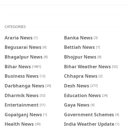
CATEGORIES
Araria News
Banka News
[1]
[3]
Begusarai News
Bettiah News
[6]
[7]
Bhagalpur News
Bhojpur News
[8]
[8]
Bihar News
Bihar Weather News
[1881]
[52]
Business News
Chhapra News
[12]
[2]
Darbhanga News
Desh News
[29]
[277]
Dharmik News
Education News
[52]
[24]
Entertainment
Gaya News
[51]
[4]
Gopalganj News
Government Schemes
[1]
[4]
Health News
India Weather Update
[30]
[1]