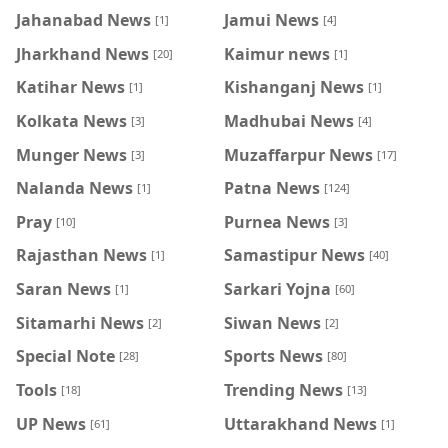
Jahanabad News
Jamui News
[1]
[4]
Jharkhand News
Kaimur news
[20]
[1]
Katihar News
Kishanganj News
[1]
[1]
Kolkata News
Madhubai News
[3]
[4]
Munger News
Muzaffarpur News
[3]
[17]
Nalanda News
Patna News
[1]
[124]
Pray
Purnea News
[10]
[3]
Rajasthan News
Samastipur News
[1]
[40]
Saran News
Sarkari Yojna
[1]
[60]
Sitamarhi News
Siwan News
[2]
[2]
Special Note
Sports News
[28]
[80]
Tools
Trending News
[18]
[13]
UP News
Uttarakhand News
[61]
[1]