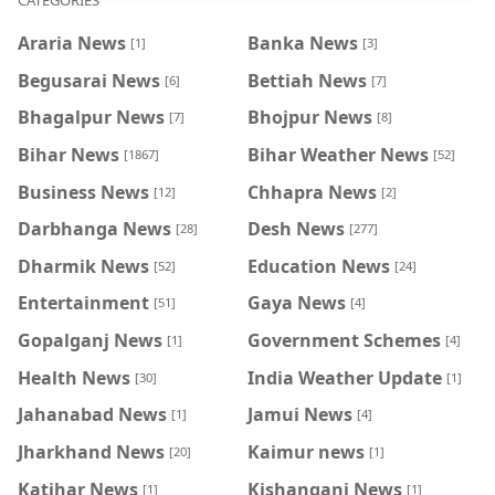
CATEGORIES
Araria News
Banka News
[1]
[3]
Begusarai News
Bettiah News
[6]
[7]
Bhagalpur News
Bhojpur News
[7]
[8]
Bihar News
Bihar Weather News
[1867]
[52]
Business News
Chhapra News
[12]
[2]
Darbhanga News
Desh News
[28]
[277]
Dharmik News
Education News
[52]
[24]
Entertainment
Gaya News
[51]
[4]
Gopalganj News
Government Schemes
[1]
[4]
Health News
India Weather Update
[30]
[1]
Jahanabad News
Jamui News
[1]
[4]
Jharkhand News
Kaimur news
[20]
[1]
Katihar News
Kishanganj News
[1]
[1]