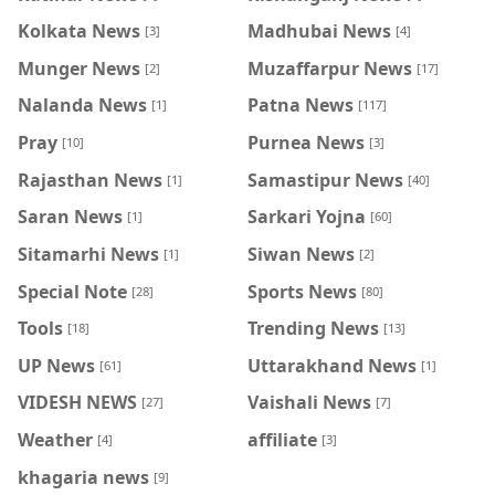
Kolkata News
Madhubai News
[3]
[4]
Munger News
Muzaffarpur News
[2]
[17]
Nalanda News
Patna News
[1]
[117]
Pray
Purnea News
[10]
[3]
Rajasthan News
Samastipur News
[1]
[40]
Saran News
Sarkari Yojna
[1]
[60]
Sitamarhi News
Siwan News
[1]
[2]
Special Note
Sports News
[28]
[80]
Tools
Trending News
[18]
[13]
UP News
Uttarakhand News
[61]
[1]
VIDESH NEWS
Vaishali News
[27]
[7]
Weather
affiliate
[4]
[3]
khagaria news
[9]