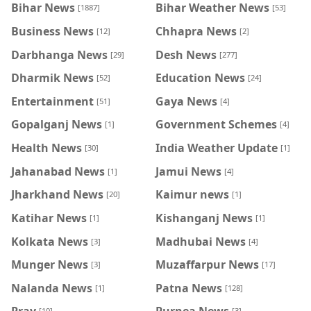
Bihar News
Bihar Weather News
[1887]
[53]
Business News
Chhapra News
[12]
[2]
Darbhanga News
Desh News
[29]
[277]
Dharmik News
Education News
[52]
[24]
Entertainment
Gaya News
[51]
[4]
Gopalganj News
Government Schemes
[1]
[4]
Health News
India Weather Update
[30]
[1]
Jahanabad News
Jamui News
[1]
[4]
Jharkhand News
Kaimur news
[20]
[1]
Katihar News
Kishanganj News
[1]
[1]
Kolkata News
Madhubai News
[3]
[4]
Munger News
Muzaffarpur News
[3]
[17]
Nalanda News
Patna News
[1]
[128]
[10]
[3]