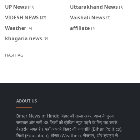
UP News
Uttarakhand News
[61]
[1]
VIDESH NEWS
Vaishali News
[27]
[7]
Weather
affiliate
[4]
[3]
khagaria news
[9]
HASHTAG
ABOUT US
Bihar News in Hindi: बिहार की ताज़ा खबर, आज के मुख्य
समाचार और सभी 38 जिलों की ब्रेकिंग न्यूज़ पढ़ने के लिए यह सबसे
बेहतरीन जगह है। यहाँ आपको बिहार की राजनीति (Bihar Politics),
शिक्षा (Education), मौसम (Weather), रोजगार, और क्राइम से