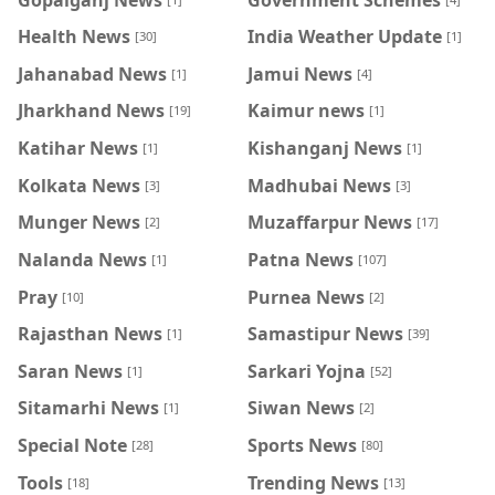
Health News
India Weather Update
[30]
[1]
Jahanabad News
Jamui News
[1]
[4]
Jharkhand News
Kaimur news
[19]
[1]
Katihar News
Kishanganj News
[1]
[1]
Kolkata News
Madhubai News
[3]
[3]
Munger News
Muzaffarpur News
[2]
[17]
Nalanda News
Patna News
[1]
[107]
Pray
Purnea News
[10]
[2]
Rajasthan News
Samastipur News
[1]
[39]
Saran News
Sarkari Yojna
[1]
[52]
Sitamarhi News
Siwan News
[1]
[2]
Special Note
Sports News
[28]
[80]
Tools
Trending News
[18]
[13]