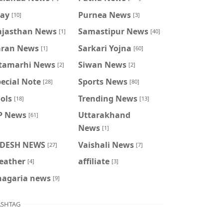
ray
Purnea News
[10]
[3]
ajasthan News
Samastipur News
[1]
[40]
aran News
Sarkari Yojna
[1]
[60]
itamarhi News
Siwan News
[2]
[2]
ecial Note
Sports News
[28]
[80]
ols
Trending News
[18]
[13]
P News
Uttarakhand
[61]
News
[1]
IDESH NEWS
Vaishali News
[27]
[7]
eather
affiliate
[4]
[3]
hagaria news
[9]
SHTAG