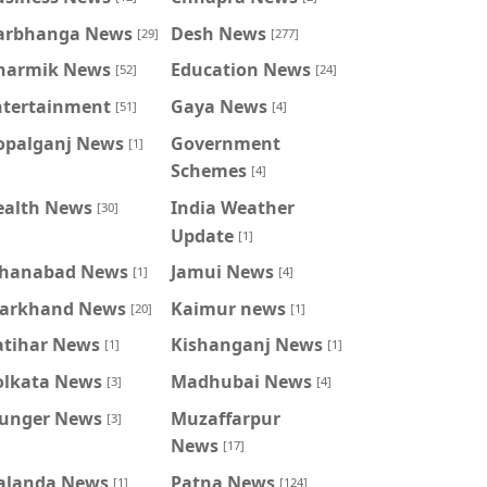
arbhanga News
Desh News
[29]
[277]
harmik News
Education News
[52]
[24]
ntertainment
Gaya News
[51]
[4]
opalganj News
Government
[1]
Schemes
[4]
ealth News
India Weather
[30]
Update
[1]
ahanabad News
Jamui News
[1]
[4]
harkhand News
Kaimur news
[20]
[1]
atihar News
Kishanganj News
[1]
[1]
olkata News
Madhubai News
[3]
[4]
unger News
Muzaffarpur
[3]
News
[17]
alanda News
Patna News
[1]
[124]