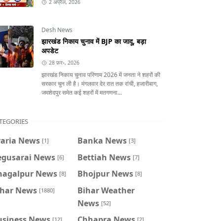
2 अप्रैल, 2026
Desh News
झारखंड निकाय चुनाव में BJP का जादू, बड़ा
अपडेट
28 फ़र॰, 2026
झारखंड निकाय चुनाव परिणाम 2026 में जनता ने शहरों की
सरकार चुन ली है। मंगलवार देर रात तक रांची, हजारीबाग,
जमशेदपुर समेत कई शहरों में मतगणना...
TEGORIES
raria News
Banka News
[1]
[3]
egusarai News
Bettiah News
[6]
[7]
hagalpur News
Bhojpur News
[8]
[8]
ihar News
Bihar Weather
[1880]
News
[52]
usiness News
Chhapra News
[12]
[2]