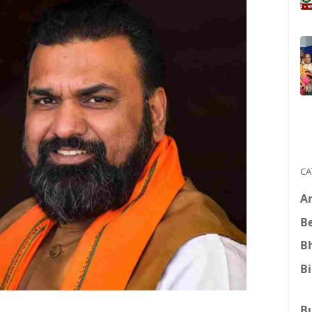
CA
A
B
B
B
B