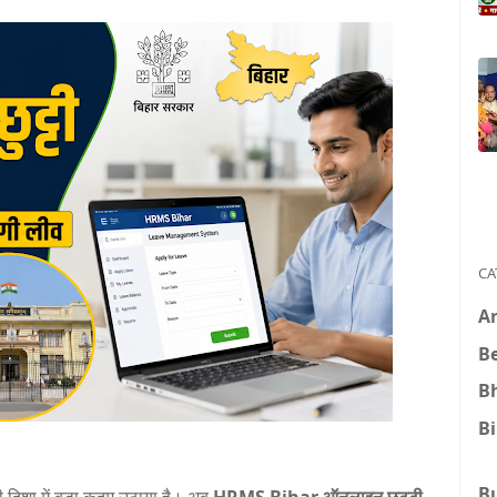
CA
A
B
B
B
B