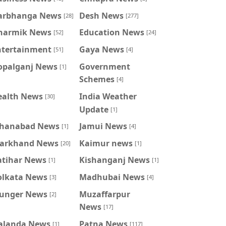
arbhanga News
Desh News
[28]
[277]
harmik News
Education News
[52]
[24]
ntertainment
Gaya News
[51]
[4]
opalganj News
Government
[1]
Schemes
[4]
ealth News
India Weather
[30]
Update
[1]
ahanabad News
Jamui News
[1]
[4]
harkhand News
Kaimur news
[20]
[1]
atihar News
Kishanganj News
[1]
[1]
olkata News
Madhubai News
[3]
[4]
unger News
Muzaffarpur
[2]
News
[17]
alanda News
Patna News
[1]
[117]