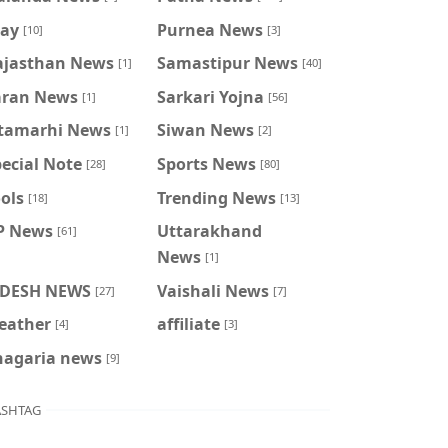
ray
Purnea News
[10]
[3]
ajasthan News
Samastipur News
[1]
[40]
aran News
Sarkari Yojna
[1]
[56]
itamarhi News
Siwan News
[1]
[2]
ecial Note
Sports News
[28]
[80]
ols
Trending News
[18]
[13]
P News
Uttarakhand
[61]
News
[1]
IDESH NEWS
Vaishali News
[27]
[7]
eather
affiliate
[4]
[3]
hagaria news
[9]
SHTAG