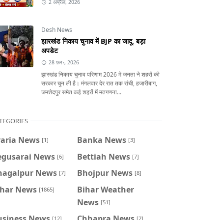
2 अप्रैल, 2026
Desh News
झारखंड निकाय चुनाव में BJP का जादू, बड़ा
अपडेट
28 फ़र॰, 2026
झारखंड निकाय चुनाव परिणाम 2026 में जनता ने शहरों की
सरकार चुन ली है। मंगलवार देर रात तक रांची, हजारीबाग,
जमशेदपुर समेत कई शहरों में मतगणना...
TEGORIES
raria News
Banka News
[1]
[3]
egusarai News
Bettiah News
[6]
[7]
hagalpur News
Bhojpur News
[7]
[8]
ihar News
Bihar Weather
[1865]
News
[51]
usiness News
Chhapra News
[12]
[2]