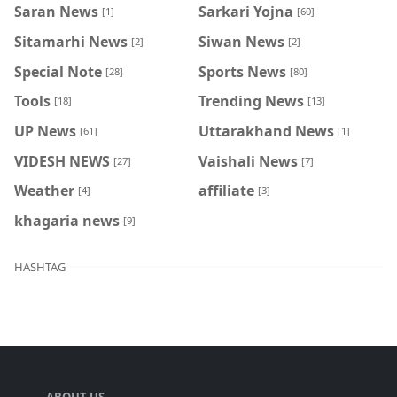
Saran News
Sarkari Yojna
[1]
[60]
Sitamarhi News
Siwan News
[2]
[2]
Special Note
Sports News
[28]
[80]
Tools
Trending News
[18]
[13]
UP News
Uttarakhand News
[61]
[1]
VIDESH NEWS
Vaishali News
[27]
[7]
Weather
affiliate
[4]
[3]
khagaria news
[9]
HASHTAG