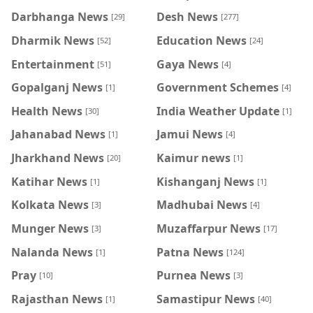
Darbhanga News
Desh News
[29]
[277]
Dharmik News
Education News
[52]
[24]
Entertainment
Gaya News
[51]
[4]
Gopalganj News
Government Schemes
[1]
[4]
Health News
India Weather Update
[30]
[1]
Jahanabad News
Jamui News
[1]
[4]
Jharkhand News
Kaimur news
[20]
[1]
Katihar News
Kishanganj News
[1]
[1]
Kolkata News
Madhubai News
[3]
[4]
Munger News
Muzaffarpur News
[3]
[17]
Nalanda News
Patna News
[1]
[124]
Pray
Purnea News
[10]
[3]
Rajasthan News
Samastipur News
[1]
[40]