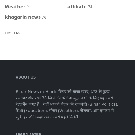
Weather
affiliate
[4]
[3]
khagaria news
[9]
HASHTAG
ABOUT US
Bihar News in Hindi: बिहार की ताज़ा खबर, आज के मुख्य
समाचार और सभी 38 जिलों की ब्रेकिंग न्यूज़ पढ़ने के लिए यह सबसे
बेहतरीन जगह है। यहाँ आपको बिहार की राजनीति (Bihar Politics),
शिक्षा (Education), मौसम (Weather), रोजगार, और क्राइम से
जुड़ी हर छोटी-बड़ी खबर सबसे पहले मिलेगी।
LEARN MORE