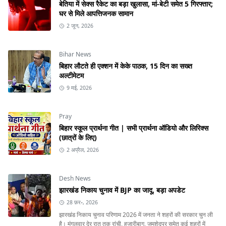
बेतिया में सेक्स रैकेट का बड़ा खुलासा, मां-बेटी समेत 5 गिरफ्तार;
घर से मिले आपत्तिजनक सामान
2 जून, 2026
Bihar News
बिहार लौटते ही एक्शन में केके पाठक, 15 दिन का सख्त
अल्टीमेटम
9 मई, 2026
Pray
बिहार स्कूल प्रार्थना गीत | सभी प्रार्थना ऑडियो और लिरिक्स
(छात्रों के लिए)
2 अप्रैल, 2026
Desh News
झारखंड निकाय चुनाव में BJP का जादू, बड़ा अपडेट
28 फ़र॰, 2026
झारखंड निकाय चुनाव परिणाम 2026 में जनता ने शहरों की सरकार चुन ली
है। मंगलवार देर रात तक रांची, हजारीबाग, जमशेदपुर समेत कई शहरों में