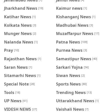
Jharkhand News
Kaimur news
[19]
[1]
Katihar News
Kishanganj News
[1]
[1]
Kolkata News
Madhubai News
[3]
[3]
Munger News
Muzaffarpur News
[2]
[17]
Nalanda News
Patna News
[1]
[109]
Pray
Purnea News
[10]
[3]
Rajasthan News
Samastipur News
[1]
[40]
Saran News
Sarkari Yojna
[1]
[56]
Sitamarhi News
Siwan News
[1]
[2]
Special Note
Sports News
[28]
[80]
Tools
Trending News
[18]
[13]
UP News
Uttarakhand News
[61]
[1]
VIDESH NEWS
Vaishali News
[27]
[7]