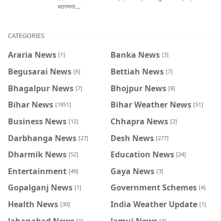
मतगणना...
CATEGORIES
Araria News
Banka News
[1]
[3]
Begusarai News
Bettiah News
[6]
[7]
Bhagalpur News
Bhojpur News
[7]
[8]
Bihar News
Bihar Weather News
[1851]
[51]
Business News
Chhapra News
[12]
[2]
Darbhanga News
Desh News
[27]
[277]
Dharmik News
Education News
[52]
[24]
Entertainment
Gaya News
[49]
[3]
Gopalganj News
Government Schemes
[1]
[4]
Health News
India Weather Update
[30]
[1]
Jahanabad News
Jamui News
[1]
[4]