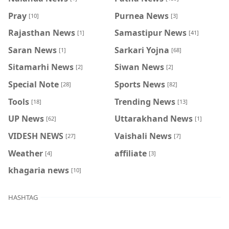
Pray
Purnea News
[10]
[3]
Rajasthan News
Samastipur News
[1]
[41]
Saran News
Sarkari Yojna
[1]
[68]
Sitamarhi News
Siwan News
[2]
[2]
Special Note
Sports News
[28]
[82]
Tools
Trending News
[18]
[13]
UP News
Uttarakhand News
[62]
[1]
VIDESH NEWS
Vaishali News
[27]
[7]
Weather
affiliate
[4]
[3]
khagaria news
[10]
HASHTAG