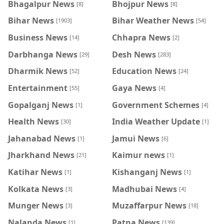
Bhagalpur News
Bhojpur News
[8]
[8]
Bihar News
Bihar Weather News
[1903]
[54]
Business News
Chhapra News
[14]
[2]
Darbhanga News
Desh News
[29]
[283]
Dharmik News
Education News
[52]
[24]
Entertainment
Gaya News
[55]
[4]
Gopalganj News
Government Schemes
[1]
[4]
Health News
India Weather Update
[30]
[1]
Jahanabad News
Jamui News
[1]
[6]
Jharkhand News
Kaimur news
[21]
[1]
Katihar News
Kishanganj News
[1]
[1]
Kolkata News
Madhubai News
[3]
[4]
Munger News
Muzaffarpur News
[3]
[18]
Nalanda News
Patna News
[1]
[139]