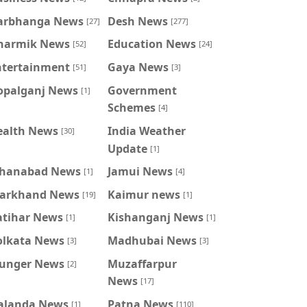
arbhanga News
Desh News
[27]
[277]
harmik News
Education News
[52]
[24]
ntertainment
Gaya News
[51]
[3]
opalganj News
Government
[1]
Schemes
[4]
ealth News
India Weather
[30]
Update
[1]
ahanabad News
Jamui News
[1]
[4]
harkhand News
Kaimur news
[19]
[1]
atihar News
Kishanganj News
[1]
[1]
olkata News
Madhubai News
[3]
[3]
unger News
Muzaffarpur
[2]
News
[17]
alanda News
Patna News
[1]
[110]