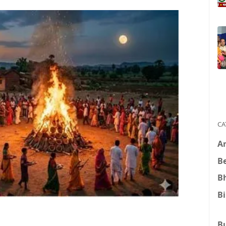
CA
A
B
B
B
B