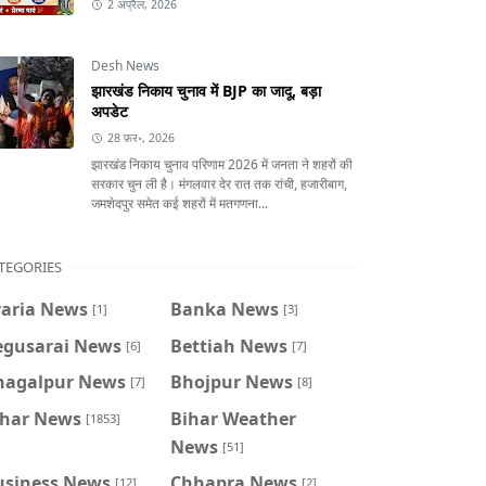
2 अप्रैल, 2026
Desh News
झारखंड निकाय चुनाव में BJP का जादू, बड़ा
अपडेट
28 फ़र॰, 2026
झारखंड निकाय चुनाव परिणाम 2026 में जनता ने शहरों की
सरकार चुन ली है। मंगलवार देर रात तक रांची, हजारीबाग,
जमशेदपुर समेत कई शहरों में मतगणना...
TEGORIES
raria News
Banka News
[1]
[3]
egusarai News
Bettiah News
[6]
[7]
hagalpur News
Bhojpur News
[7]
[8]
ihar News
Bihar Weather
[1853]
News
[51]
usiness News
Chhapra News
[12]
[2]