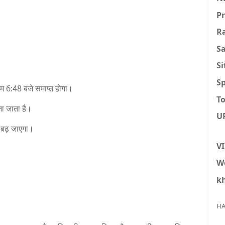
P
R
S
S
Sp
शाम 6:48 बजे समाप्त होगा।
To
ाना जाता है।
U
ी बढ़ जाएगा।
V
W
k
HA