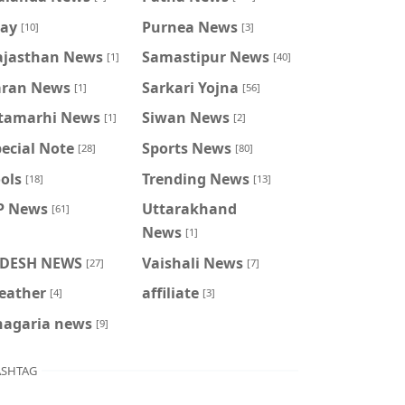
ray
Purnea News
[10]
[3]
ajasthan News
Samastipur News
[1]
[40]
aran News
Sarkari Yojna
[1]
[56]
itamarhi News
Siwan News
[1]
[2]
ecial Note
Sports News
[28]
[80]
ols
Trending News
[18]
[13]
P News
Uttarakhand
[61]
News
[1]
IDESH NEWS
Vaishali News
[27]
[7]
eather
affiliate
[4]
[3]
hagaria news
[9]
SHTAG