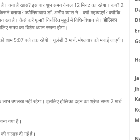
 है। क्या है खास? इस बार शुभ समय केवल 12 मिनट का रहेगा। कब? 2
D
सने बताया? ज्योतिषाचार्य डॉ. अनीष व्यास ने। क्यों महत्वपूर्ण? क्योंकि
D
रहा है। कैसे करें पूजा? निर्धारित मुहूर्त में विधि-विधान से।
होलिका
सलिए समय का विशेष ध्यान रखना होगा।
E
र्च को शाम 5:07 बजे तक रहेगी। धुलंडी 3 मार्च, मंगलवार को मनाई जाएगी।
G
H
J
J
K
क लाभ उपलब्ध नहीं रहेगा। इसलिए होलिका दहन का श्रेष्ठ समय 2 मार्च
K
M
माना गया है।
खने की सलाह दी गई है।
N