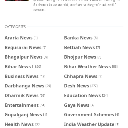
है। मंगलवार देर रात तक रांची, हजारीबाग, जमशेदपुर समेत कई शहरों में
मतगणना...
CATEGORIES
Araria News
Banka News
[1]
[3]
Begusarai News
Bettiah News
[7]
[7]
Bhagalpur News
Bhojpur News
[8]
[8]
Bihar News
Bihar Weather News
[1890]
[53]
Business News
Chhapra News
[12]
[2]
Darbhanga News
Desh News
[29]
[277]
Dharmik News
Education News
[52]
[24]
Entertainment
Gaya News
[51]
[4]
Gopalganj News
Government Schemes
[1]
[4]
Health News
India Weather Update
[30]
[1]