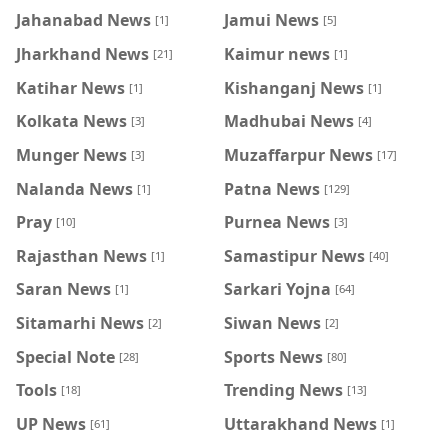
Jahanabad News
Jamui News
[1]
[5]
Jharkhand News
Kaimur news
[21]
[1]
Katihar News
Kishanganj News
[1]
[1]
Kolkata News
Madhubai News
[3]
[4]
Munger News
Muzaffarpur News
[3]
[17]
Nalanda News
Patna News
[1]
[129]
Pray
Purnea News
[10]
[3]
Rajasthan News
Samastipur News
[1]
[40]
Saran News
Sarkari Yojna
[1]
[64]
Sitamarhi News
Siwan News
[2]
[2]
Special Note
Sports News
[28]
[80]
Tools
Trending News
[18]
[13]
UP News
Uttarakhand News
[61]
[1]