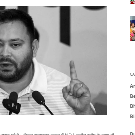
CA
A
B
B
B
B