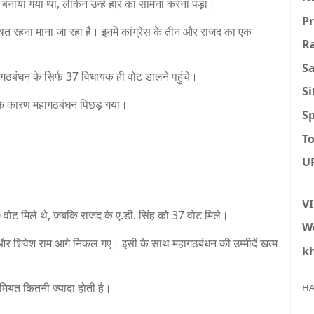
र बनाया गया था, लेकिन उन्हें हार का सामना करना पड़ा।
P
ित रहना माना जा रहा है। इनमें कांग्रेस के तीन और राजद का एक
R
S
गठबंधन के सिर्फ 37 विधायक ही वोट डालने पहुंचे।
S
े के कारण महागठबंधन पिछड़ गया।
Sp
To
U
V
30 वोट मिले थे, जबकि राजद के ए.डी. सिंह को 37 वोट मिले।
W
ई और शिवेश राम आगे निकल गए। इसी के साथ महागठबंधन की उम्मीदें खत्म
k
ियत कितनी ज्यादा होती है।
HA