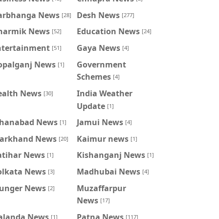
arbhanga News
Desh News
[28]
[277]
harmik News
Education News
[52]
[24]
ntertainment
Gaya News
[51]
[4]
opalganj News
Government
[1]
Schemes
[4]
ealth News
India Weather
[30]
Update
[1]
ahanabad News
Jamui News
[1]
[4]
harkhand News
Kaimur news
[20]
[1]
atihar News
Kishanganj News
[1]
[1]
olkata News
Madhubai News
[3]
[4]
unger News
Muzaffarpur
[2]
News
[17]
alanda News
Patna News
[1]
[117]