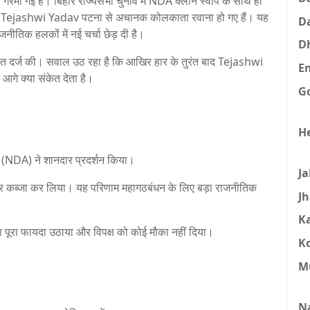
 गरमा गई है। बिहार राज्यसभा चुनाव में NDA क्लीन स्वीप के साथ ही
ष
Tejashwi Yadav
पटना से अचानक कोलकाता रवाना हो गए हैं। यह
D
नीतिक हलकों में नई चर्चा छेड़ दी है।
D
 जीत दर्ज की। सवाल उठ रहा है कि आखिर हार के तुरंत बाद Tejashwi
E
े क्या संकेत देता है।
G
H
ंधन (NDA) ने शानदार प्रदर्शन किया।
J
ों पर कब्जा कर लिया। यह परिणाम महागठबंधन के लिए बड़ा राजनीतिक
J
K
पूरा फायदा उठाया और विपक्ष को कोई मौका नहीं दिया।
K
M
N