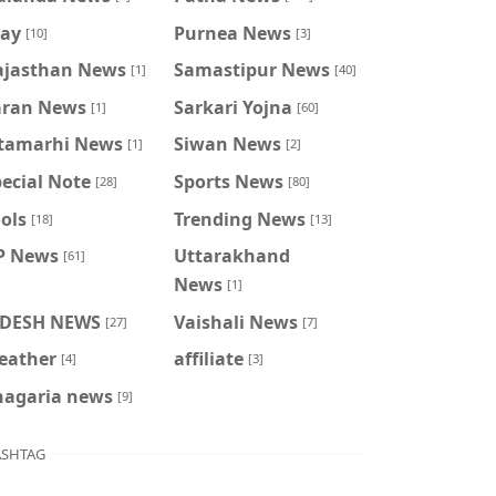
ray
Purnea News
[10]
[3]
ajasthan News
Samastipur News
[1]
[40]
aran News
Sarkari Yojna
[1]
[60]
itamarhi News
Siwan News
[1]
[2]
ecial Note
Sports News
[28]
[80]
ols
Trending News
[18]
[13]
P News
Uttarakhand
[61]
News
[1]
IDESH NEWS
Vaishali News
[27]
[7]
eather
affiliate
[4]
[3]
hagaria news
[9]
SHTAG